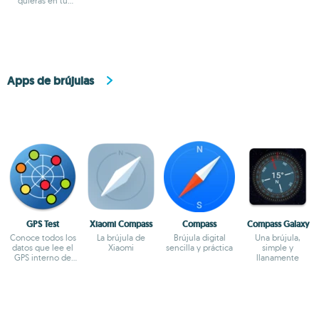
quieras en tu
anonimato
bloqueos
terminal Android
Apps de brújulas
GPS Test
Xiaomi Compass
Compass
Compass Galaxy
Conoce todos los
La brújula de
Brújula digital
Una brújula,
datos que lee el
Xiaomi
sencilla y práctica
simple y
GPS interno de
llanamente
nuestro móvil