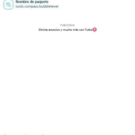
Nombre de paquete
tools.compass.bubblelevel
PUBLICIDAD
Elimina anuncios y mucho más con Turbo