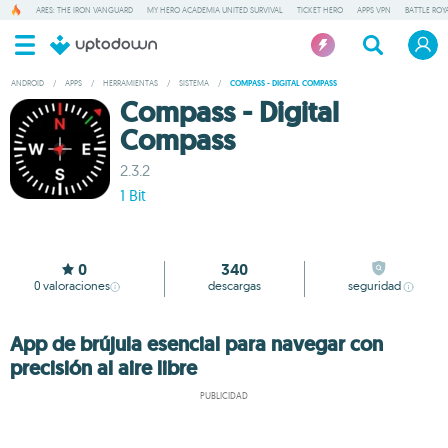
ARES: THE IRON VANGUARD
MY HERO ACADEMIA UNITED SURVIVAL
TICKET HERO
APPS VPN
BATTLE ROY
ANDROID
/
APPS
/
HERRAMIENTAS
/
SISTEMA
/
COMPASS - DIGITAL COMPASS
Compass - Digital
Compass
2.3.2
1 Bit
0
340
0
valoraciones
descargas
seguridad
App de brújula esencial para navegar con
precisión al aire libre
PUBLICIDAD