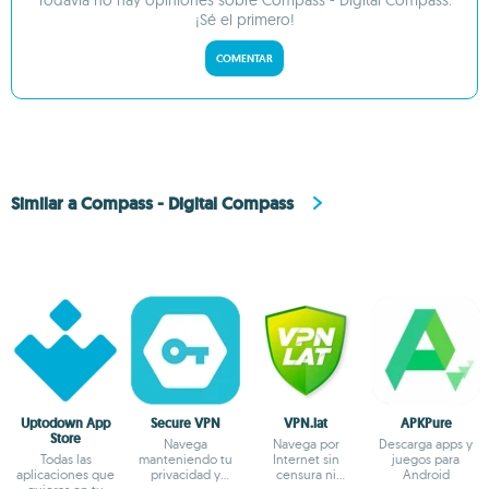
Todavía no hay opiniones sobre Compass - Digital Compass.
¡Sé el primero!
COMENTAR
Similar a Compass - Digital Compass
Uptodown App
Secure VPN
VPN.lat
APKPure
Store
Navega
Navega por
Descarga apps y
Todas las
manteniendo tu
Internet sin
juegos para
aplicaciones que
privacidad y
censura ni
Android