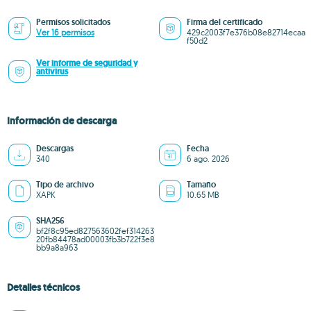
Permisos solicitados
Firma del certificado
Ver 16 permisos
429c2003f7e376b08e82714ecaa
f50d2
Ver informe de seguridad y
antivirus
Información de descarga
Descargas
Fecha
340
6 ago. 2026
Tipo de archivo
Tamaño
XAPK
10.65 MB
SHA256
bf2f8c95ed827563602fef314263
20fb84478ad00003fb3b722f3e8
bb9a8a963
Detalles técnicos