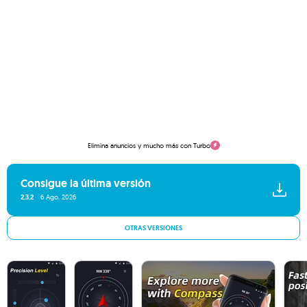
Elimina anuncios y mucho más con Turbo
Consigue la última versión
2.3.2
6 Ago. 2026
OTRAS VERSIONES