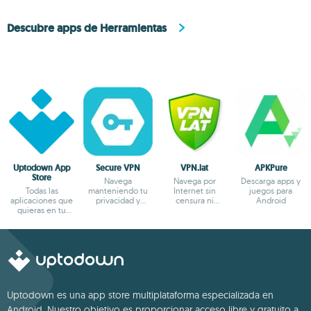
Descubre apps de Herramientas
Uptodown App
Secure VPN
VPN.lat
APKPure
Store
Navega
Navega por
Descarga apps y
Todas las
manteniendo tu
Internet sin
juegos para
aplicaciones que
privacidad y
censura ni
Android
quieras en tu
anonimato
bloqueos
terminal Android
Uptodown es una app store multiplataforma especializada en
Android. Nuestro objetivo es proporcionar acceso libre y gratuito a